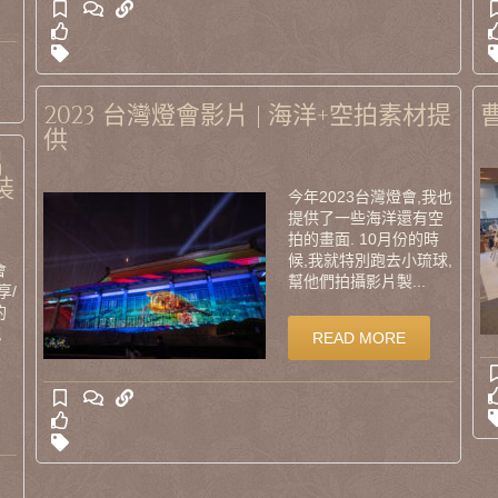
2023 台灣燈會影片 | 海洋+空拍素材提
供
片
裝
今年2023台灣燈會,我也
提供了一些海洋還有空
拍的畫面. 10月份的時
候,我就特別跑去小琉球,
會
幫他們拍攝影片製...
享/
的
,
READ MORE