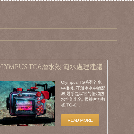
OLYMPUS TG6潛水殼 淹水處理建議
Olympus TG系列的水
中相機, 在潛水水中攝影
界,幾乎是以它的優越防
水性能出名. 根據官方數
據,TG-6...
READ MORE