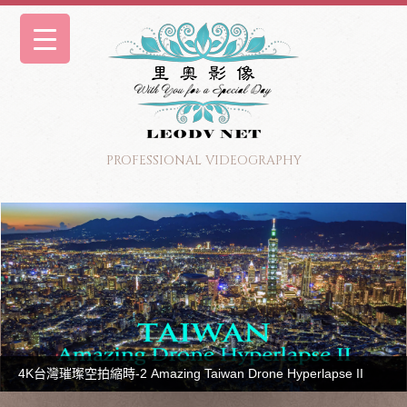
PROFESSIONAL VIDEOGRAPHY
4K台灣璀璨空拍縮時-2 Amazing Taiwan Drone Hyperlapse II