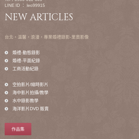
LINE ID ： leo99915
NEW ARTICLES
台北，
溫馨，浪漫，專業婚禮錄影-里奧影像
婚禮-動態錄影
婚禮-平面紀錄
工商活動紀錄
空拍影片/縮時影片
海中影片拍攝/教學
水中錄影教學
海洋影片DVD
販賣
作品集