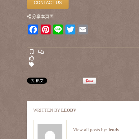
CONTACT US
分享本頁面
F
Pi
Li
T
E
a
nt
n
wi
m
c
er
e
tt
ail
e
e
er
b
st
o
o
k
WRITTEN BY
LEODV
View all posts by:
leodv