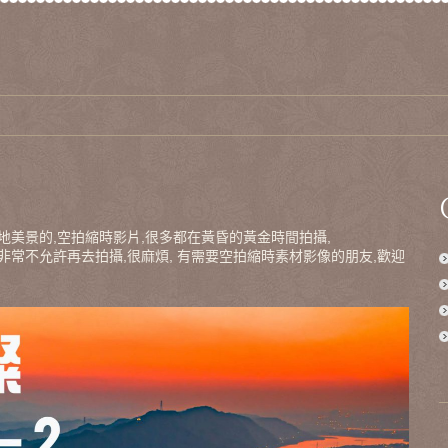
地美景的,空拍縮時影片,很多都在黃昏的黃金時間拍攝,
非常不允許再去拍攝,很麻煩, 有需要空拍縮時素材影像的朋友,歡迎