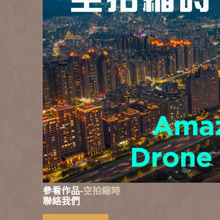
參看作品
-
空拍縮時
聯絡我們