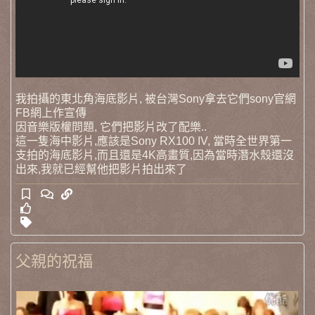
我拍攝的東北角海底影片, 被台灣Sony拿去它們sony官網
FB網上作宣傳
因音樂版權問題, 它們把影片改了配樂..
這一隻海中影片,應該是Sony RX100 IV, 當時全世界第一
支拍的海底影片,而且還是4K高畫質,因為當時潛水殼還沒
出來,我就已經幫他把影片拍出來了
父親的祝福