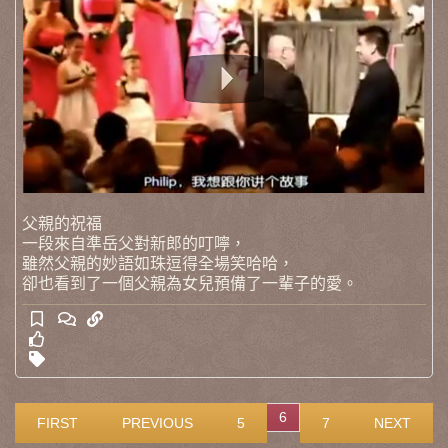
父親的祝福
一段來自準岳父對新郎的叮嚀，
雖然父親的妙語如珠逗得全場笑哈哈，
卻也看到了一個父親為女兒預備了一輩子的愛。
6
FIRST
PREVIOUS
5
7
NEXT