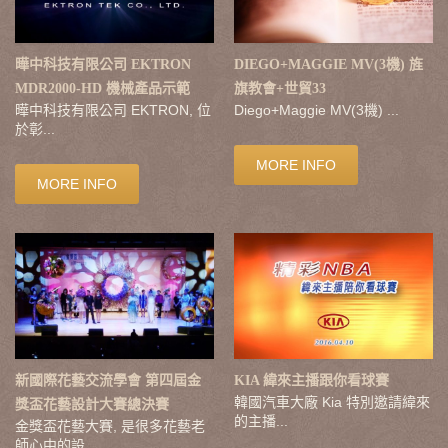
曄中科技有限公司 EKTRON
DIEGO+MAGGIE MV(3機) 旌
MDR2000-HD 機械產品示範
旗教會+世貿33
曄中科技有限公司 EKTRON, 位
Diego+Maggie MV(3機) ...
於彰...
MORE INFO
MORE INFO
新國際花藝交流學會 第四屆金
KIA 緯來主播跟你看球賽
韓國汽車大廠 Kia 特別邀請緯來
獎盃花藝設計大賽總決賽
的主播...
金獎盃花藝大賽, 是很多花藝老
師心中的設...