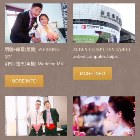
明翰+緒寧(單機)-WEDDING
ZEBEX-COMPUTEX TAIPEI
zebex-computex taipe...
MV
明翰+緒寧(單機)-Wedding MV...
MORE INFO
MORE INFO