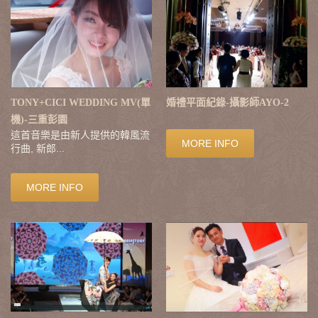
TONY+CICI WEDDING MV(單
婚禮平面紀錄-攝影師AYO-2
機)-三重彭園
這首音樂是由新人提供的韓風流
MORE INFO
行曲, 新郎...
MORE INFO