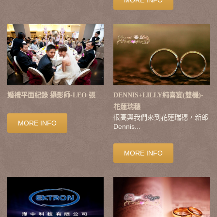
婚禮平面紀錄 攝影師-LEO 張
DENNIS+LILLY純喜宴(雙機)-
花蓮瑞穗
很高興我們來到花蓮瑞穗，新郎
MORE INFO
Dennis...
MORE INFO