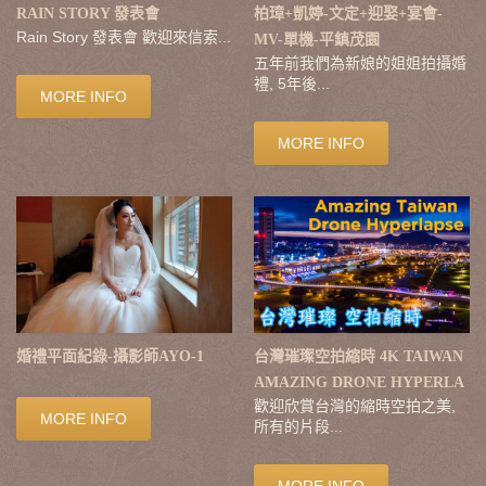
RAIN STORY 發表會
柏璋+凱婷-文定+迎娶+宴會-
Rain Story 發表會 歡迎來信索...
MV-單機-平鎮茂園
五年前我們為新娘的姐姐拍攝婚
禮, 5年後...
MORE INFO
MORE INFO
婚禮平面紀錄-攝影師AYO-1
台灣璀璨空拍縮時 4K TAIWAN
AMAZING DRONE HYPERLA
歡迎欣賞台灣的縮時空拍之美,
MORE INFO
所有的片段...
MORE INFO